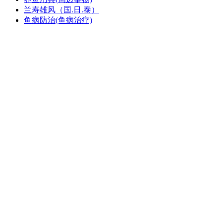
兰寿雄风（国.日.泰）
鱼病防治(鱼病治疗)