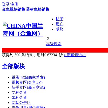
登录
|
注册
金鱼规范销售
器材鱼粮销售
帖子
用户
版块
高级搜索
.
获得约 500 条结果，用时0.672341秒
«
隐藏侧边栏
全部版块
跳蚤市场(商家禁发)
视频专区(金鱼TV)
新手专区(新人交流)
文种金鱼
蛋种金鱼
网站公告区
养鱼用具(周边事物)